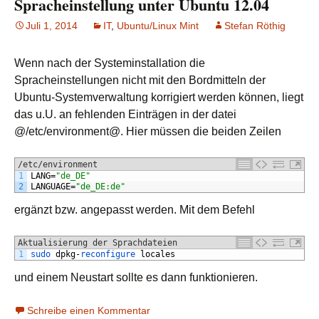
Spracheinstellung unter Ubuntu 12.04
Juli 1, 2014
IT
,
Ubuntu/Linux Mint
Stefan Röthig
Wenn nach der Systeminstallation die
Spracheinstellungen nicht mit den Bordmitteln der
Ubuntu-Systemverwaltung korrigiert werden können, liegt
das u.U. an fehlenden Einträgen in der datei
@/etc/environment@. Hier müssen die beiden Zeilen
/etc/environment
1
LANG
=
"de_DE"
2
LANGUAGE
=
"de_DE:de"
ergänzt bzw. angepasst werden. Mit dem Befehl
Aktualisierung der Sprachdateien
1
sudo 
dpkg
-
reconfigure 
locales
und einem Neustart sollte es dann funktionieren.
Schreibe einen Kommentar