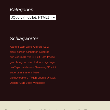
Kategorien
Kategorien
Schlagwörter
Absturz
acpi
akku
Android 4.1.2
black screen
Cinnamon
Desktop
eric vcrun2017 vc++
Exif
Foto
freeze
grub
hangs on start
ladeanzeige
login
nox2apic
nvidia
root
Samsung S3 mini
superuser
system frozen
themoviedb.org
TMDB
ubuntu
Uhrzeit
Update
USB
VBox
VirtualBox