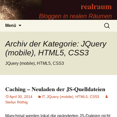
realraum
Bloggen in realen Räumen
Zum
Suchen
Menü
Inhalt
nach:
springen
Archiv der Kategorie: JQuery
(mobile), HTML5, CSS3
JQuery (mobile), HTML5, CSS3
Caching – Neuladen der JS-Quelldateien
April 30, 2014
IT
,
JQuery (mobile), HTML5, CSS3
Stefan Röthig
Manchmal werden lokal die geänderten JS-Dateien nicht