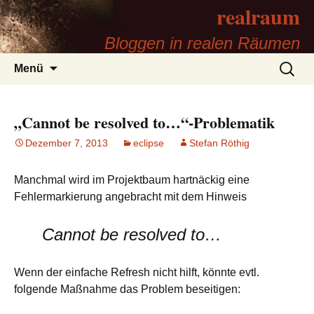
realraum
Bloggen in realen Räumen
Zum
Suchen
Menü
Inhalt
nach:
springen
„Cannot be resolved to…“-Problematik
Dezember 7, 2013
eclipse
Stefan Röthig
Manchmal wird im Projektbaum hartnäckig eine
Fehlermarkierung angebracht mit dem Hinweis
Cannot be resolved to…
Wenn der einfache Refresh nicht hilft, könnte evtl.
folgende Maßnahme das Problem beseitigen: