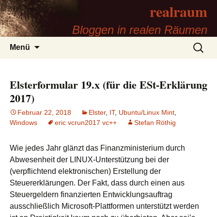
realraum
Bloggen in realen Räumen
Zum
Suchen
Menü
Inhalt
nach:
springen
Elsterformular 19.x (für die ESt-Erklärung
2017)
Februar 22, 2018
Elster
,
IT
,
Ubuntu/Linux Mint
,
Windows
eric vcrun2017 vc++
Stefan Röthig
Wie jedes Jahr glänzt das Finanzministerium durch
Abwesenheit der
LINUX
-Unterstützung bei der
(verpflichtend elektronischen) Erstellung der
Steuererklärungen. Der Fakt, dass durch einen aus
Steuergeldern finanzierten Entwicklungsauftrag
ausschließlich Microsoft-Plattformen unterstützt werden