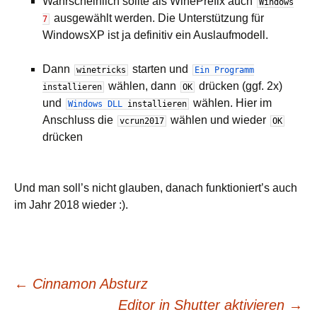
Wahrscheinlich sollte als WinePrefix auch
Windows
ausgewählt werden. Die Unterstützung für
7
WindowsXP ist ja definitiv ein Auslaufmodell.
Dann
starten und
winetricks
Ein
Programm
wählen, dann
drücken (ggf. 2x)
installieren
OK
und
wählen. Hier im
Windows
DLL
installieren
Anschluss die
wählen und wieder
vcrun2017
OK
drücken
Und man soll’s nicht glauben, danach funktioniert’s auch
im Jahr 2018 wieder :).
Beitrags-
←
Cinnamon Absturz
Editor in Shutter aktivieren
→