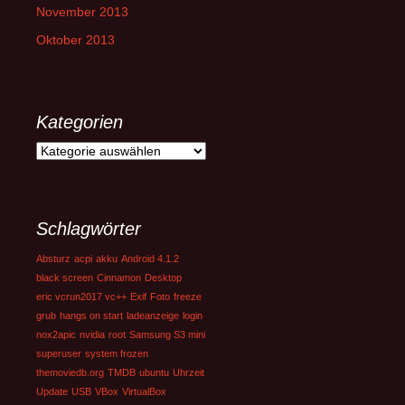
November 2013
Oktober 2013
Kategorien
Kategorien
Schlagwörter
Absturz
acpi
akku
Android 4.1.2
black screen
Cinnamon
Desktop
eric vcrun2017 vc++
Exif
Foto
freeze
grub
hangs on start
ladeanzeige
login
nox2apic
nvidia
root
Samsung S3 mini
superuser
system frozen
themoviedb.org
TMDB
ubuntu
Uhrzeit
Update
USB
VBox
VirtualBox