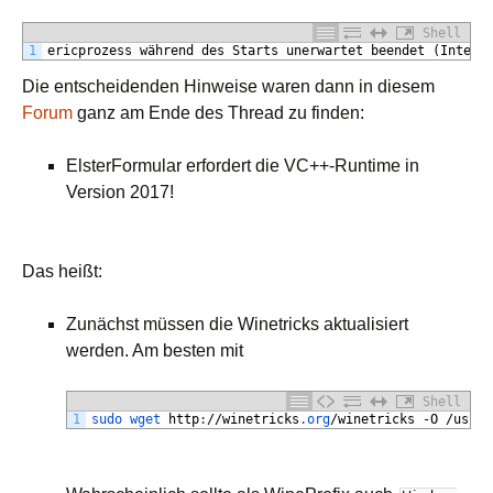
Shell
1
ericprozess während des Starts unerwartet beendet (Intern
Die entscheidenden Hinweise waren dann in diesem
Forum
ganz am Ende des Thread zu finden:
ElsterFormular erfordert die VC++-Runtime in
Version 2017!
Das heißt:
Zunächst müssen die Winetricks aktualisiert
werden. Am besten mit
Shell
1
sudo 
wget 
http
:
//
winetricks
.org
/
winetricks
-
O
/
usr
/
b