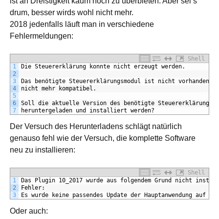
ist an Dreistigkeit kaum noch zu überbieten. Aber sei’s
drum, besser wirds wohl nicht mehr.
2018 jedenfalls läuft man in verschiedene
Fehlermeldungen:
Shell
1
Die Steuererklärung konnte nicht erzeugt werden.
2
3
Das benötigte Steuererklärungsmodul ist nicht vorhanden, 
4
nicht mehr kompatibel.
5
6
Soll die aktuelle Version des benötigte Steuererklärungsm
7
heruntergeladen und installiert werden?
Der Versuch des Herunterladens schlägt natürlich
genauso fehl wie der Versuch, die komplette Software
neu zu installieren:
Shell
1
Das Plugin 10_2017 wurde aus folgendem Grund nicht instal
2
Fehler:
3
Es wurde keine passendes Update der Hauptanwendung auf de
Oder auch: