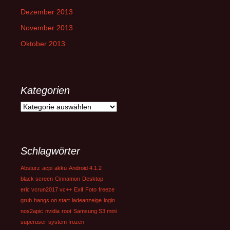
Dezember 2013
November 2013
Oktober 2013
Kategorien
Kategorien
Schlagwörter
Absturz
acpi
akku
Android 4.1.2
black screen
Cinnamon
Desktop
eric vcrun2017 vc++
Exif
Foto
freeze
grub
hangs on start
ladeanzeige
login
nox2apic
nvidia
root
Samsung S3 mini
superuser
system frozen