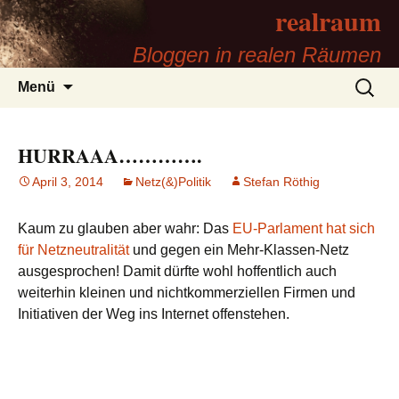
realraum
Bloggen in realen Räumen
Zum
Suchen
Menü
Inhalt
nach:
springen
HURRAAA………….
April 3, 2014
Netz(&)Politik
Stefan Röthig
Kaum zu glauben aber wahr: Das
EU-Parlament hat sich
für Netzneutralität
und gegen ein Mehr-Klassen-Netz
ausgesprochen! Damit dürfte wohl hoffentlich auch
weiterhin kleinen und nichtkommerziellen Firmen und
Initiativen der Weg ins Internet offenstehen.