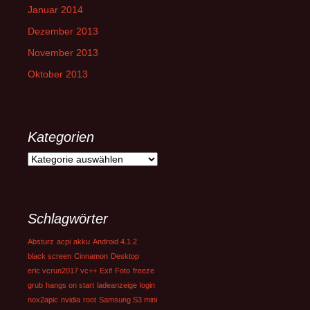
Januar 2014
Dezember 2013
November 2013
Oktober 2013
Kategorien
Kategorien
Schlagwörter
Absturz
acpi
akku
Android 4.1.2
black screen
Cinnamon
Desktop
eric vcrun2017 vc++
Exif
Foto
freeze
grub
hangs on start
ladeanzeige
login
nox2apic
nvidia
root
Samsung S3 mini