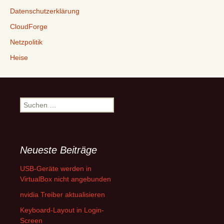
Datenschutzerklärung
CloudForge
Netzpolitik
Heise
Suchen
nach:
Neueste Beiträge
USB-Geräte werden in
VirtualBox nicht angebunden
nvidia Treiber aktualisieren
Keyboard-Layout in Login-
Screen