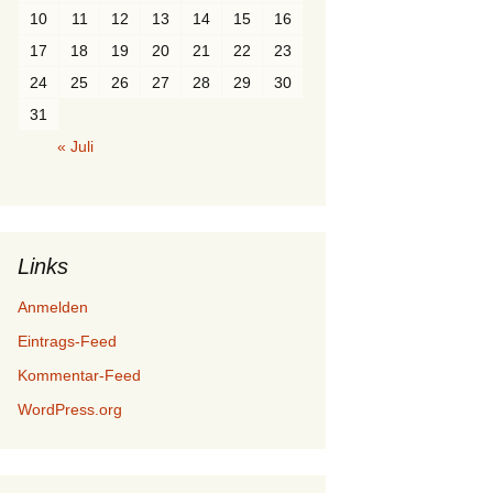
10
11
12
13
14
15
16
17
18
19
20
21
22
23
24
25
26
27
28
29
30
31
« Juli
Links
Anmelden
Eintrags-Feed
Kommentar-Feed
WordPress.org
-
7
-
jre
-
headless 
openjdk
-
7
-
jre
-
lib