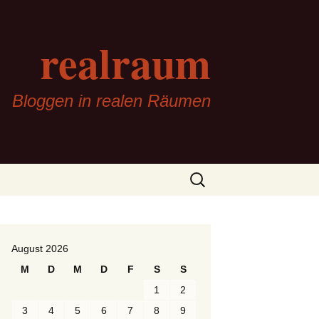
realraum
Bloggen in realen Räumen
Suchen
nach:
August 2026
M
D
M
D
F
S
S
1
2
3
4
5
6
7
8
9