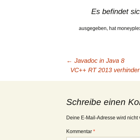
Es befindet si
ausgegeben, hat moneyplex 
Beitrags-
←
Javadoc in Java 8
VC++ RT 2013 verhindert 
Navigation
Schreibe einen K
Deine E-Mail-Adresse wird nicht v
Kommentar
*