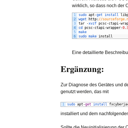
wirklich, so dass noch der
1
sudo 
apt
-
get 
install 
lib
2
wget 
http
:
//sourceforge.
3
tar
-
xvzf 
pcsc
-
ctapi
-
wra
4
cd 
pcsc
-
ctapi
-
wrapper
-
0.
5
make
6
sudo 
make 
install
Eine detaillierte Beschreib
Ergänzung:
Zur Diagnose des Gerätes und der
genutzt werden, das mit
1
sudo 
apt
-
get
install 
fxcyberja
installiert und dem nachfolgende
Sollte die Neuinitialisierung der C