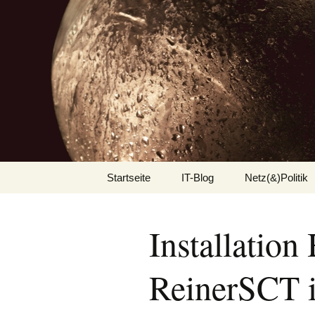
Zum
Startseite
IT-Blog
Netz(&)Politik
Inhalt
springen
Android
Installation
Applicationserver
ReinerSCT 
eclipse
Jasper Reports