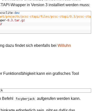
CTAPI
-Wrapper in Version 3 installiert werden muss:
pcsclite
-
dev
net/projects/pcsc-ctapi/files/pcsc-ctapi/0.3/pcsc-ctapi-wrapper-
pper
-
0.3.tar.gz
3
/
ung dazu findet sich ebenfalls bei
Willuhn
 Funktionsfähigkeit kann ein grafisches Tool
ck
n Befehl
aufgerufen werden kann.
fxcyberjack
hipkarte erforderlich sein, gibt es dafür das