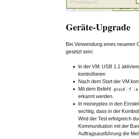
Geräte-Upgrade
Bei Verwendung eines neueren G
gesetzt sein:
In der VM:
USB 1
.1 aktivie
kontrollieren
Nach dem Start der VM kontr
Mit dem Befehl
pcscd
-
f
-
a
erkannt werden.
In moneyplex in den Einstel
wichtig, dass in der Kombob
Wird der Test erfolgreich d
Kommunikation mit der Bank 
Auftragsausführung die Me