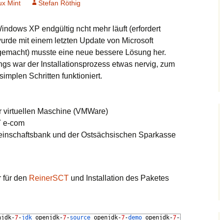
ux Mint
Stefan Röthig
dows XP endgültig ncht mehr läuft (erfordert
urde mit einem letzten Update von Microsoft
g gemacht) musste eine neue bessere Lösung her.
ings war der Installationsprozess etwas nervig, zum
implen Schritten funktioniert.
er virtuellen Maschine (VMWare)
T e-com
Batch
inschaftsbank und der Ostsächsischen Sparkasse
 für den
ReinerSCT
und Installation des Paketes
njdk
-
7
-
jdk 
openjdk
-
7
-
source 
openjdk
-
7
-
demo 
openjdk
-
7
-
doc 
openjdk