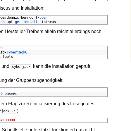
iscus und Installation:
ppa
:
dennis
-
benndorf
/
ppa
udo 
apt
-
get 
install 
hibiscus
len Hersteller-Treibers allein reicht allerdings noch
cd
ifd
-
cyberjack6
c
-
tools
und
kann die Installation geprüft
cyberjack
nung der Gruppenzugehörigkeit:
ck
<
user
>
in Flag zur Reinitialisierung des Lesegeätes
)
rjack
-
h
0x100000
C
-Schnittstelle unterstützt, funktioniert das nicht