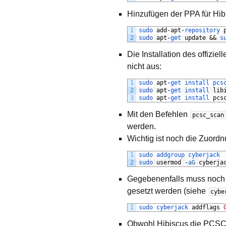
Hinzufügen der
PPA
für Hib
1
sudo 
add
-
apt
-
repository 
2
sudo 
apt
-
get 
update
&&
s
Die Installation des offiziel
nicht aus:
1
sudo 
apt
-
get 
install 
pcs
2
sudo 
apt
-
get 
install 
lib
3
sudo 
apt
-
get 
install 
pcs
Mit den Befehlen
pcsc_scan
werden.
Wichtig ist noch die Zuord
1
sudo 
addgroup 
cyberjack
2
sudo 
usermod
-
aG 
cyberja
Gegebenenfalls muss noch e
gesetzt werden (siehe
cybe
1
sudo 
cyberjack 
addflags
Obwohl Hibiscus die
PCS