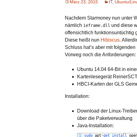
März 23, 2015
IT
,
Ubuntu/Lin
Java
Nachdem Starmoney nun unter Win
JQuery (mobile),
nämlich
und diese w
ieframe.dll
HTML5, CSS3
offensichtlich funktionsuntüchti
Diese heißt nun
Hibiscus
. Allerd
Oracle
Schluss hat’s aber mit folgenden s
Vorweg noch die Anforderungen:
redmine
Ubuntu/Linux Mint
Ubuntu 14.04 64-Bit in ein
Kartenlesegerät ReinerSC
Windows
HBCI
-Karten der
GLS
Geme
Installation:
Download der Linux-Treiber
über die Paketverwaltung
Java-Installation:
1
sudo 
apt
-
get 
install 
ope