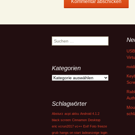
Ne
Suchen
nach:
USB
Virt
nvid
Kategorien
Keyb
Kategorien
Scr
Rab
Auth
Schlagwörter
Moun
schl
Absturz
acpi
akku
Android 4.1.2
black screen
Cinnamon
Desktop
eric vcrun2017 vc++
Exif
Foto
freeze
grub
hangs on start
ladeanzeige
login