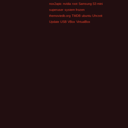
nox2apic
nvidia
root
Samsung S3 mini
superuser
system frozen
themoviedb.org
TMDB
ubuntu
Uhrzeit
Update
USB
VBox
VirtualBox