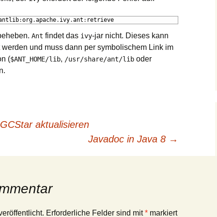
antlib
:
org
.
apache
.
ivy
.
ant
:
retrieve
 beheben.
findet das
-jar nicht. Dieses kann
Ant
ivy
gt werden und muss dann per symbolischem Link im
on (
,
oder
$ANT_HOME/lib
/usr/share/ant/lib
n.
GCStar aktualisieren
Batch
Javadoc in Java 8
→
ommentar
eröffentlicht.
Erforderliche Felder sind mit
*
markiert