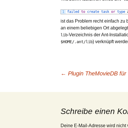
Java
1
failed 
to
create 
task 
or
type 
ist das Problem recht einfach zu
JQuery (mobile),
HTML5, CSS3
an einem beliebigen Ort abgele
-Verzeichnis der Ant-Installati
lib
Oracle
) verknüpft werde
$HOME/.ant/lib
redmine
Ubuntu/Linux Mint
Beitrags-
←
Plugin TheMovieDB für 
Windows
Navigation
Schreibe einen K
Deine E-Mail-Adresse wird nicht v