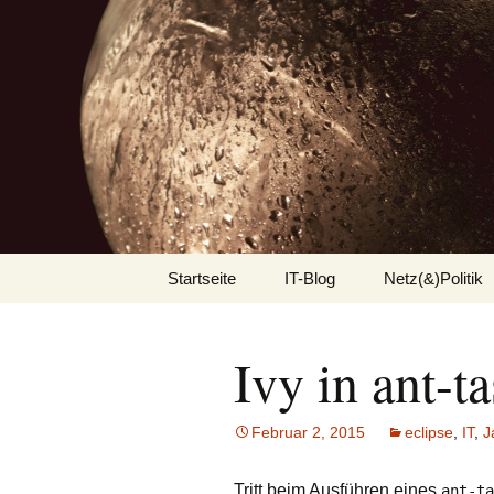
Zum
Startseite
IT-Blog
Netz(&)Politik
Inhalt
springen
Android
Ivy in ant-ta
Applicationserver
eclipse
Februar 2, 2015
eclipse
,
IT
,
J
Jasper Reports
Tritt beim Ausführen eines
ant-ta