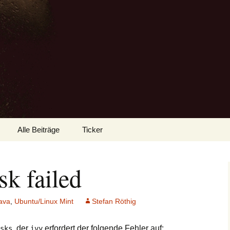
Alle Beiträge
Ticker
sk failed
ava
,
Ubuntu/Linux Mint
Stefan Röthig
, der
erfordert der folgende Fehler auf:
sks
ivy