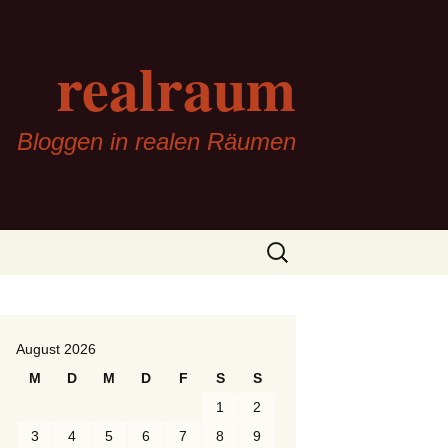
realraum
Bloggen in realen Räumen
Suchen
nach:
August 2026
M
D
M
D
F
S
S
1
2
3
4
5
6
7
8
9