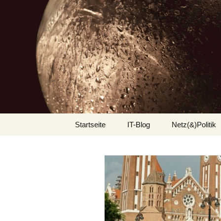
Zum
Startseite
IT-Blog
Netz(&)Politik
Inhalt
springen
Android
Applicationserver
eclipse
Jasper Reports