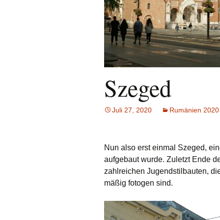
Java
JQuery (mobile),
HTML5, CSS3
Oracle
Szeged
redmine
Juli 27, 2020
Ubuntu/Linux Mint
Rumänien 2020
Windows
Nun also erst einmal Szeged, eine
aufgebaut wurde. Zuletzt Ende de
zahlreichen Jugendstilbauten, di
mäßig fotogen sind.