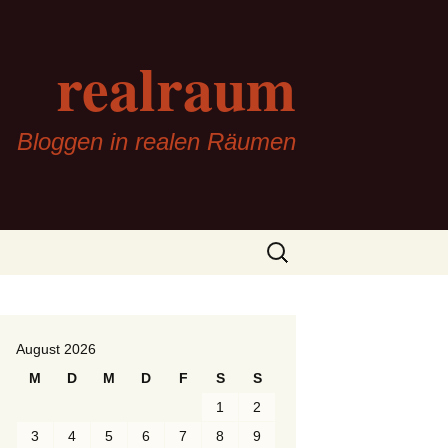
realraum
Bloggen in realen Räumen
Suchen
nach:
August 2026
M
D
M
D
F
S
S
1
2
3
4
5
6
7
8
9