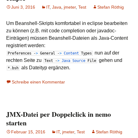
Juni 3, 2016
IT
,
Java
,
jmeter
,
Test
Stefan Röthig
Um Beanshell-Skripts komfortabel in eclipse bearbeiten
zu können (z.B. mit code completion oder javadoc-
Einträgen) müssen Beanshell-Dateien als Java-Content
registriert werden:
nun auf der
Preferences
-
>
General
-
>
Content
Types
rechten Seite zu
gehen und
Text
-
>
Java
Source
File
als Dateityp ergänzen.
*
.
bsh
Schreibe einen Kommentar
JMX-Datei per Doppelclick in nemo
starten
Februar 15, 2016
IT
,
jmeter
,
Test
Stefan Röthig