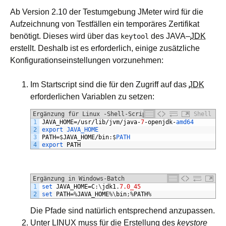
Ab Version 2.10 der Testumgebung JMeter wird für die
Aufzeichnung von Testfällen ein temporäres Zertifikat
benötigt. Dieses wird über das
des
JAVA
–
JDK
keytool
erstellt. Deshalb ist es erforderlich, einige zusätzliche
Konfigurationseinstellungen vorzunehmen:
Im Startscript sind die für den Zugriff auf das
JDK
erforderlichen Variablen zu setzen:
Ergänzung für Linux -Shell-Script
Shell
1
JAVA_HOME
=/
usr
/
lib
/
jvm
/
java
-
7
-
openjdk
-
amd64
2
export 
JAVA_HOME
3
PATH
=
$
JAVA_HOME
/
bin
:
$
PATH
4
export 
PATH
Ergänzung in Windows-Batch
1
set 
JAVA_HOME
=
C
:
\
jdk1
.
7.0_45
2
set 
PATH
=
%
JAVA_HOME
%
\
bin
;
%
PATH
%
Die Pfade sind natürlich entsprechend anzupassen.
Unter
LINUX
muss für die Erstellung des
keystore