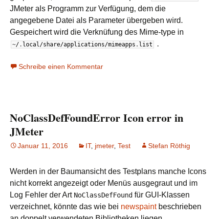
JMeter als Programm zur Verfügung, dem die
angegebene Datei als Parameter übergeben wird.
Gespeichert wird die Verknüfung des Mime-type in
.
~
/
.
local
/
share
/
applications
/
mimeapps
.
list
Schreibe einen Kommentar
NoClassDefFoundError Icon error in
JMeter
Januar 11, 2016
IT
,
jmeter
,
Test
Stefan Röthig
Werden in der Baumansicht des Testplans manche Icons
nicht korrekt angezeigt oder Menüs ausgegraut und im
Log Fehler der Art
für
GUI
-Klassen
NoClassDefFound
verzeichnet, könnte das wie bei
newspaint
beschrieben
an doppelt verwendeten Bibliotheken liegen.