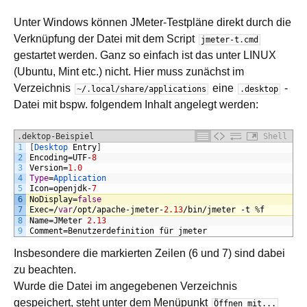
Unter Windows können JMeter-Testpläne direkt durch die
Verknüpfung der Datei mit dem Script
jmeter
-
t
.
cmd
gestartet werden. Ganz so einfach ist das unter
LINUX
(Ubuntu, Mint etc.) nicht. Hier muss zunächst im
Verzeichnis
eine
-
~
/
.
local
/
share
/
applications
.
desktop
Datei mit bspw. folgendem Inhalt angelegt werden:
.dektop-Beispiel
Shell
1
[
Desktop 
Entry
]
2
Encoding
=
UTF
-
8
3
Version
=
1.0
4
Type
=
Application
5
Icon
=
openjdk
-
7
6
NoDisplay
=
false
7
Exec
=/
var
/
opt
/
apache
-
jmeter
-
2.13
/
bin
/
jmeter
-
t
%
f
8
Name
=
JMeter
2.13
9
Comment
=
Benutzerdefinition
f
ü
r
jmeter
Insbesondere die markierten Zeilen (6 und 7) sind dabei
zu beachten.
Wurde die Datei im angegebenen Verzeichnis
gespeichert, steht unter dem Menüpunkt
Öffnen mit...