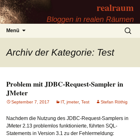
realraum
Bloggen in realen Räumen
Zum
Suchen
Menü
Inhalt
nach:
springen
Archiv der Kategorie: Test
Problem mit JDBC-Request-Sampler in
JMeter
September 7, 2017
IT
,
jmeter
,
Test
Stefan Röthig
Nachdem die Nutzung des
JDBC
-Request-Samplers in
JMeter 2.13 problemlos funktionierte, führten
SQL
-
Statements in Version 3.1 zu der Fehlermeldung: